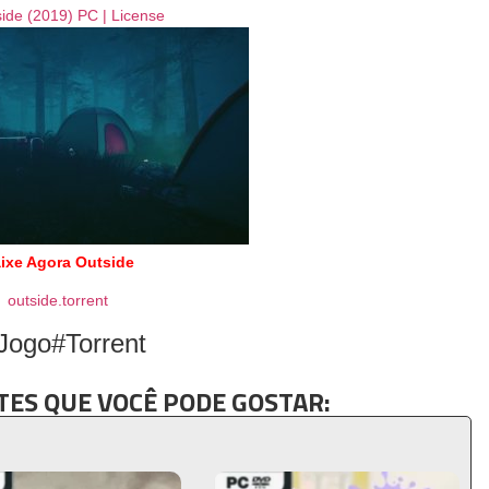
ixe Agora Outside
outside.torrent
Jogo#Torrent
ES QUE VOCÊ PODE GOSTAR: