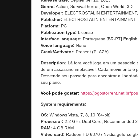
Release date:
September 28, 2019
Genre:
Action, Survival horror, Open World, 3D
Developer:
ELECTROSTALIN ENTERTAINMENT, E
Publisher:
ELECTROSTALIN ENTERTAINMENT
Platform:
PC
Publication type:
License
Interface language:
Portuguese [BR-PT] English
Voice language:
None
Crack/Activator:
Present (PLAZA)
Description:
Lá fora você joga em um pesadelo de
de um assassino implacável. Cada movimento é p
Desvende seu passado para encontrar a liberdade,
seu plano.
Você pode gostar:
https://jogostorrent.net.br/
pos
System requirements:
OS:
Windows Vista, 7, 8, 10 (64-bit)
Processor:
2.2 GHz Dual Core, Recommended 2
RAM:
4 GB RAM
Video card:
Radeon HD 6870 / Nvidia geforce gtx