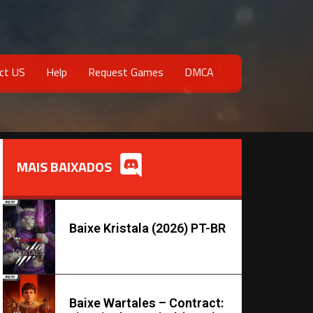
ct US
Help
Request Games
DMCA
MAIS BAIXADOS
Baixe Kristala (2026) PT-BR
Baixe Wartales – Contract: