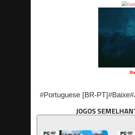
Ba
#Portuguese [BR-PT]#Baixe#
JOGOS SEMELHANT