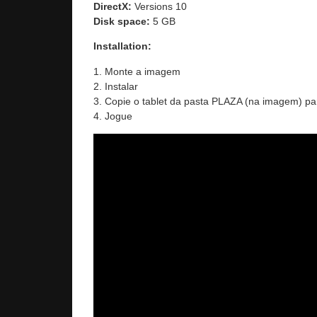
DirectX:
Versions 10
Disk space:
5 GB
Installation:
1. Monte a imagem
2. Instalar
3. Copie o tablet da pasta PLAZA (na imagem) par
4. Jogue