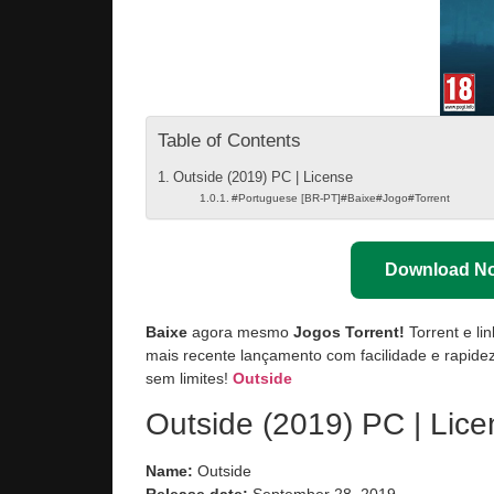
Table of Contents
Outside (2019) PC | License
#Portuguese [BR-PT]#Baixe#Jogo#Torrent
Download N
Baixe
agora mesmo
Jogos Torrent!
Torrent e li
mais recente lançamento com facilidade e rapidez
sem limites!
Outside
Outside (2019) PC | Lic
Name:
Outside