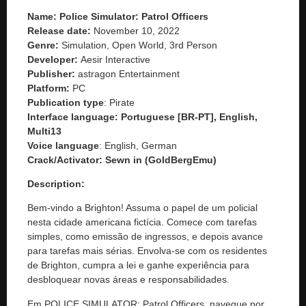
Name: Police Simulator: Patrol Officers
Release date:
November 10, 2022
Genre:
Simulation, Open World, 3rd Person
Developer:
Aesir Interactive
Publisher:
astragon Entertainment
Platform:
PC
Publication type
: Pirate
Interface language: Portuguese [BR-PT], English,
Multi13
Voice language
: English, German
Crack/Activator:
Sewn in (GoldBergEmu)
Description:
Bem-vindo a Brighton! Assuma o papel de um policial
nesta cidade americana fictícia. Comece com tarefas
simples, como emissão de ingressos, e depois avance
para tarefas mais sérias. Envolva-se com os residentes
de Brighton, cumpra a lei e ganhe experiência para
desbloquear novas áreas e responsabilidades.
Em POLICE SIMULATOR: Patrol Officers, navegue por