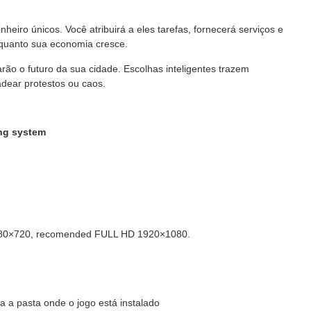
heiro únicos. Você atribuirá a eles tarefas, fornecerá serviços e
enquanto sua economia cresce.
rão o futuro da sua cidade. Escolhas inteligentes trazem
dear protestos ou caos.
ing system
280×720, recomended FULL HD 1920×1080.
 a pasta onde o jogo está instalado