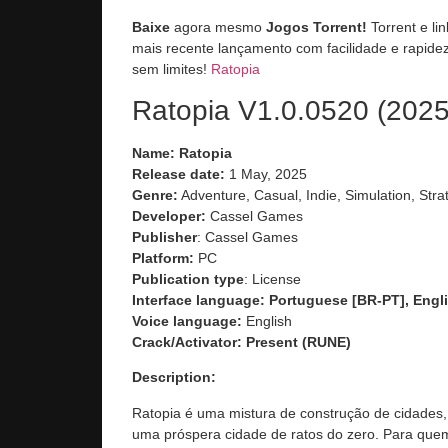
Baixe
agora mesmo
Jogos Torrent!
Torrent e li
mais recente lançamento com facilidade e rapidez
sem limites!
Ratopia
Ratopia V1.0.0520 (2025
Name: Ratopia
Release date:
1 May, 2025
Genre:
Adventure, Casual, Indie, Simulation, Stra
Developer:
Cassel Games
Publisher
: Cassel Games
Platform:
PC
Publication type
: License
Interface language: Portuguese [BR-PT], Engli
Voice language:
English
Crack/Activator:
Present (RUNE)
Description:
Ratopia é uma mistura de construção de cidades,
uma próspera cidade de ratos do zero. Para quem 