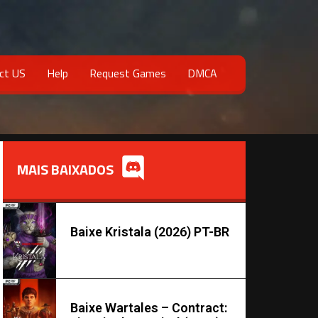
ct US
Help
Request Games
DMCA
MAIS BAIXADOS
Baixe Kristala (2026) PT-BR
Baixe Wartales – Contract: