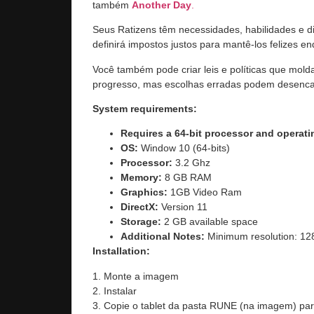
também
Another Day
.
Seus Ratizens têm necessidades, habilidades e din
definirá impostos justos para mantê-los felizes 
Você também pode criar leis e políticas que molda
progresso, mas escolhas erradas podem desenca
System requirements:
Requires a 64-bit processor and operat
OS:
Window 10 (64-bits)
Processor:
3.2 Ghz
Memory:
8 GB RAM
Graphics:
1GB Video Ram
DirectX:
Version 11
Storage:
2 GB available space
Additional Notes:
Minimum resolution: 1
Installation:
1. Monte a imagem
2. Instalar
3. Copie o tablet da pasta RUNE (na imagem) para