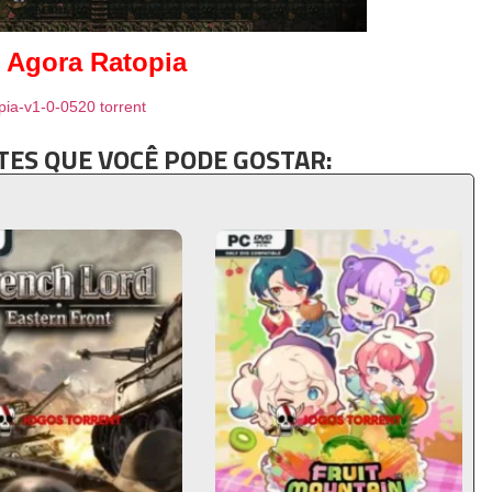
 Agora Ratopia
pia-v1-0-0520 torrent
ES QUE VOCÊ PODE GOSTAR: