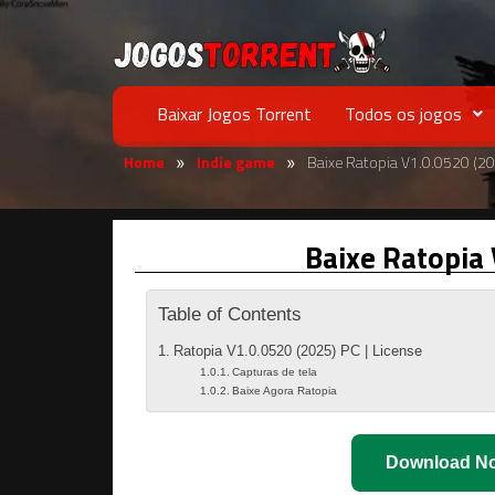
Baixar Jogos Torrent
Todos os jogos
Home
Indie game
Baixe Ratopia V1.0.0520 (2
»
»
Baixe Ratopia
Table of Contents
Ratopia V1.0.0520 (2025) PC | License
Capturas de tela
Baixe Agora Ratopia
Download N