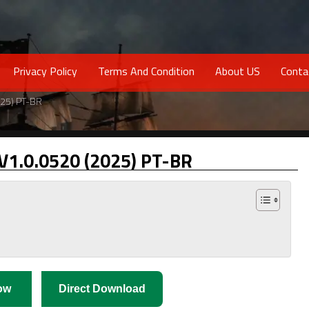
Privacy Policy
Terms And Condition
About US
Conta
025) PT-BR
 V1.0.0520 (2025) PT-BR
ow
Direct Download