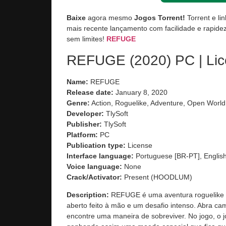
Baixe
agora mesmo
Jogos Torrent!
Torrent e li
mais recente lançamento com facilidade e rapidez
sem limites!
REFUGE
REFUGE (2020) PC | Li
Name:
REFUGE
Release date:
January 8, 2020
Genre:
Action, Roguelike, Adventure, Open World
Developer:
TlySoft
Publisher:
TlySoft
Platform:
PC
Publication type:
License
Interface language:
Portuguese [BR-PT], English
Voice language:
None
Crack/Activator:
Present (HOODLUM)
Description:
REFUGE é uma aventura roguelike 
aberto feito à mão e um desafio intenso. Abra ca
encontre uma maneira de sobreviver. No jogo, o j