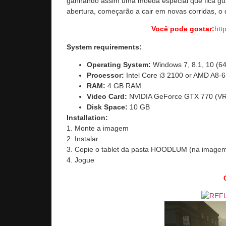
ganhando assim uma moeda especial que fica gua
abertura, começarão a cair em novas corridas, o 
Você pode gostar:
htt
System requirements:
Operating System:
Windows 7, 8.1, 10 (64
Processor:
Intel Core i3 2100 or AMD A8-
RAM:
4 GB RAM
Video Card:
NVIDIA GeForce GTX 770 (V
Disk Space:
10 GB
Installation:
1. Monte a imagem
2. Instalar
3. Copie o tablet da pasta HOODLUM (na imagem)
4. Jogue