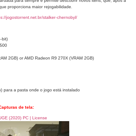
rdada para sempre e permite descobrir novos itens, que, após a
que proporciona maior rejogabilidade.
ps://jogostorrent.net.br/
stalker-chernobyl
/
-bit)
6500
RAM 2GB) or AMD Radeon R9 270X (VRAM 2GB)
 para a pasta onde o jogo está instalado
Capturas de tela: