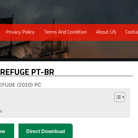
Privacy Policy
Terms And Condition
About US
Conta
 REFUGE PT-BR
GE
ow
Direct Download