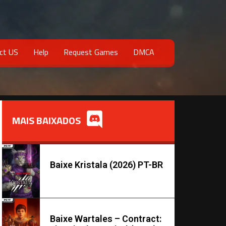
ct US
Help
Request Games
DMCA
MAIS BAIXADOS
Baixe Kristala (2026) PT-BR
Baixe Wartales – Contract: