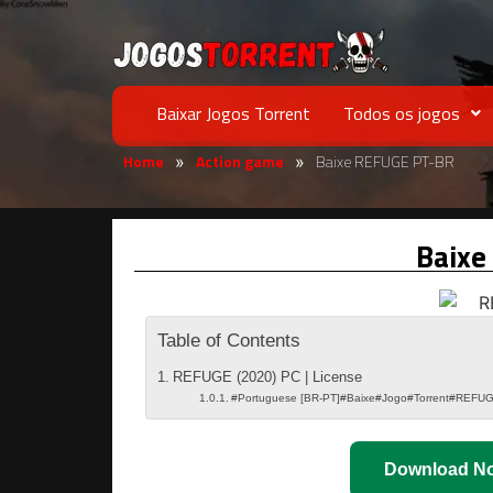
Baixar Jogos Torrent
Todos os jogos
Home
Action game
Baixe REFUGE PT-BR
»
»
Baixe
Table of Contents
REFUGE (2020) PC | License
#Portuguese [BR-PT]#Baixe#Jogo#Torrent#REFU
Download N