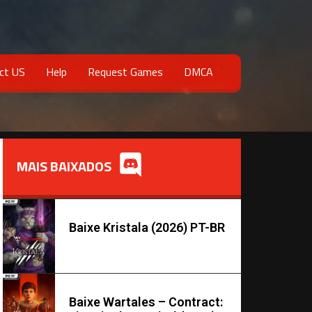
ct US
Help
Request Games
DMCA
MAIS BAIXADOS
Baixe Kristala (2026) PT-BR
Baixe Wartales – Contract: