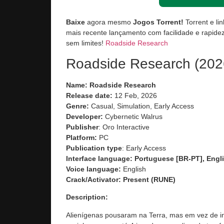
Baixe
agora mesmo
Jogos Torrent!
Torrent e li
mais recente lançamento com facilidade e rapidez
sem limites!
Roadside Research
Roadside Research (2026
Name: Roadside Research
Release date:
12 Feb, 2026
Genre:
Casual, Simulation, Early Access
Developer:
Cybernetic Walrus
Publisher
: Oro Interactive
Platform:
PC
Publication type
: Early Access
Interface language: Portuguese [BR-PT], Engli
Voice language:
English
Crack/Activator:
Present (RUNE)
Description:
Alienígenas pousaram na Terra, mas em vez de in