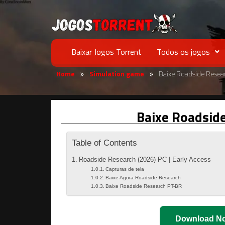
Baixar Jogos Torrent
Todos os jogos
Home
Simulation game
Baixe Roadside Resea
»
»
Baixe Roadsid
Table of Contents
Roadside Research (2026) PC | Early Access
Capturas de tela
Baixe Agora Roadside Research
Baixe Roadside Research PT-BR
Download N