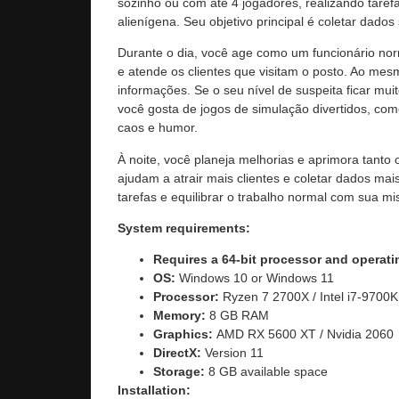
sozinho ou com até 4 jogadores, realizando ta
alienígena. Seu objetivo principal é coletar dad
Durante o dia, você age como um funcionário norm
e atende os clientes que visitam o posto. Ao me
informações. Se o seu nível de suspeita ficar mu
você gosta de jogos de simulação divertidos, co
caos e humor.
À noite, você planeja melhorias e aprimora tanto 
ajudam a atrair mais clientes e coletar dados ma
tarefas e equilibrar o trabalho normal com sua mi
System requirements:
Requires a 64-bit processor and operat
OS:
Windows 10 or Windows 11
Processor:
Ryzen 7 2700X / Intel i7-9700K
Memory:
8 GB RAM
Graphics:
AMD RX 5600 XT / Nvidia 2060
DirectX:
Version 11
Storage:
8 GB available space
Installation: