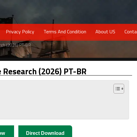
Privacy Policy
Terms And Condition
About US
Conta
rch (2026) PT-BR
e Research (2026) PT-BR
ow
Direct Download