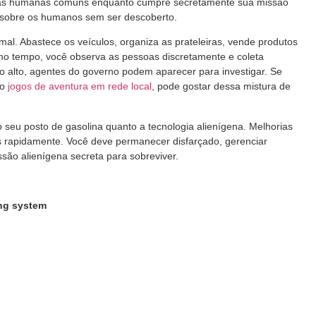
refas humanas comuns enquanto cumpre secretamente sua missão
os sobre os humanos sem ser descoberto.
al. Abastece os veículos, organiza as prateleiras, vende produtos
smo tempo, você observa as pessoas discretamente e coleta
ito alto, agentes do governo podem aparecer para investigar. Se
mo
jogos de aventura em rede local
, pode gostar dessa mistura de
o seu posto de gasolina quanto a tecnologia alienígena. Melhorias
is rapidamente. Você deve permanecer disfarçado, gerenciar
ssão alienígena secreta para sobreviver.
ing system