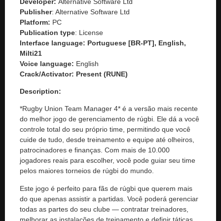
Developer:
Alternative Software Ltd
Publisher
: Alternative Software Ltd
Platform:
PC
Publication type
: License
Interface language: Portuguese [BR-PT], English,
Milti21
Voice language:
English
Crack/Activator:
Present (RUNE)
Description:
*Rugby Union Team Manager 4* é a versão mais recente
do melhor jogo de gerenciamento de rúgbi. Ele dá a você
controle total do seu próprio time, permitindo que você
cuide de tudo, desde treinamento e equipe até olheiros,
patrocinadores e finanças. Com mais de 10.000
jogadores reais para escolher, você pode guiar seu time
pelos maiores torneios de rúgbi do mundo.
Este jogo é perfeito para fãs de rúgbi que querem mais
do que apenas assistir a partidas. Você poderá gerenciar
todas as partes do seu clube — contratar treinadores,
melhorar as instalações de treinamento e definir táticas