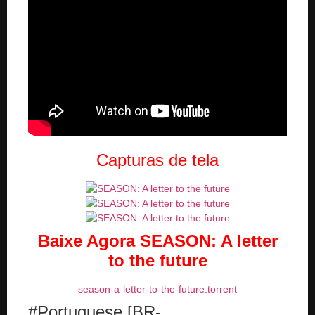
Capturas de tela
Baixe Agora SEASON: A letter
to the future
season-a-letter-to-the-future.torrent
#Portuguese [BR-