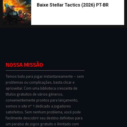
Baixe Stellar Tactics (2026) PT-BR
NOSSA MISSÃO
Temos tudo para jogar instantaneamente – sem
problemas ou complicações, basta clicar e
aproveitar. Com uma biblioteca crescente de
títulos gratuitos de vários gêneros,
convenientemente prontos para lançamento,
somos o site nº 1 dedicado a jogadores
satisfeitos. Sem nenhum problema, você pode
facilmente descobrir seu destino definitivo para
um paraíso de jogos gratuito e ilimitado com