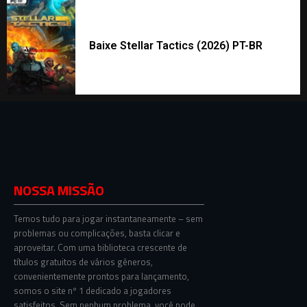
Baixe Stellar Tactics (2026) PT-BR
NOSSA MISSÃO
Temos tudo para jogar instantaneamente – sem
problemas ou complicações, basta clicar e
aproveitar. Com uma biblioteca crescente de
títulos gratuitos de vários gêneros,
convenientemente prontos para lançamento,
somos o site nº 1 dedicado a jogadores
satisfeitos. Sem nenhum problema, você pode