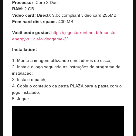
Processor
: Core 2 Duo
RAM
: 2 GB
Video card:
DirectX 9.0c compliant video card 256MB
Free hard disk space:
400 MB
Você pode gostar
:
https://jogostorrent.net.br/
monster-
energy-s…cial-videogame-2
/
‎
Installation:
1. Monte a imagem utilizando emuladores de disco;
2. Instale o jogo seguindo as instruções do programa de
instalação;
3. Instale o patch;
4. Copie o conteúdo da pasta PLAZA para a pasta com o
jogo instalado;
5. Jogue.