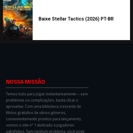
Baixe Stellar Tactics (2026) PT-BR
NOSSA MISSÃO
Temos tudo para jogar instantaneamente – sem
problemas ou complicações, basta clicar e
aproveitar. Com uma biblioteca crescente de
títulos gratuitos de vários gêneros,
convenientemente prontos para lançamento,
somos o site nº 1 dedicado a jogadores
satisfeitos. Sem nenhum problema, você pode