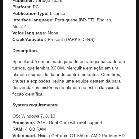
Publisher:
Tortuga Team
Platform:
PC
Publication type:
License
Interface language:
Portuguese [BR-PT], English,
Multi14
Voice language:
None
Crack/Activator:
Present (DARKSiDERS)
Description:
Spaceland é um animado jogo de estratégia baseado em
turnos, que lembra XCOM. Mergulhe em ação em um
planeta esquecido, lutando contra mutantes. Com tiros,
chutes e explosões, reúna uma equipe destemida para
desvendar os mistérios do planeta no estilo clássico da
ficção científica.
System requirements:
OS:
Windows 7, 8, 10
Processor:
2GHz Dual Core with x64 support
RAM:
4 GB RAM
Video card:
Nvidia GeForce GT 550 or AMD Radeon HD