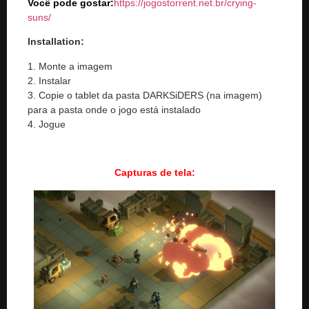
Você pode gostar:
https://jogostorrent.net.br/
crying-
suns
/
‎
Installation:
1. Monte a imagem
2. Instalar
3. Copie o tablet da pasta DARKSiDERS (na imagem)
para a pasta onde o jogo está instalado
4. Jogue
Capturas de tela: