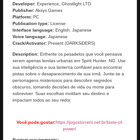
Developer:
Experience, Ghostlight LTD
Publisher:
Aksys Games
Platform:
PC
Publication type:
License
Interface language:
English, Japanese
Voice language:
Japanese
Crack/Activator:
Present (DARKSiDERS)
Description:
Enfrente os pesadelos que você pensava
serem apenas lendas urbanas em Spirit Hunter: NG. Use
sua inteligência e sua lanterna confiável para encontrar
pistas sobre o desaparecimento de sua irmã. Junte-se a
personagens misteriosos para descobrir segredos
obscuros, tomando decisões de vida ou morte para
sobreviver. Suas escolhas moldam seu destino e
impactam todos ao seu redor.
Você pode gostar:
https://jogostorrent.net.br/
taste-of-
power
/
‎
System requirements: