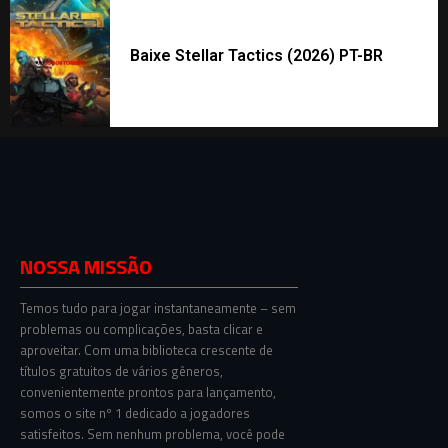
Baixe Stellar Tactics (2026) PT-BR
NOSSA MISSÃO
Temos tudo para jogar instantaneamente – sem
problemas ou complicações, basta clicar e
aproveitar. Com uma biblioteca crescente de
títulos gratuitos de vários gêneros,
convenientemente prontos para lançamento,
somos o site nº 1 dedicado a jogadores
satisfeitos. Sem nenhum problema, você pode