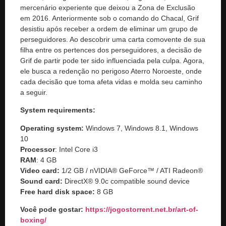
mercenário experiente que deixou a Zona de Exclusão
em 2016. Anteriormente sob o comando do Chacal, Grif
desistiu após receber a ordem de eliminar um grupo de
perseguidores. Ao descobrir uma carta comovente de sua
filha entre os pertences dos perseguidores, a decisão de
Grif de partir pode ter sido influenciada pela culpa. Agora,
ele busca a redenção no perigoso Aterro Noroeste, onde
cada decisão que toma afeta vidas e molda seu caminho
a seguir.
System requirements:
Operating system:
Windows 7, Windows 8.1, Windows
10
Processor
: Intel Core i3
RAM
: 4 GB
Video card:
1/2 GB / nVIDIA® GeForce™ / ATI Radeon®
Sound card:
DirectX® 9.0c compatible sound device
Free hard disk space:
8 GB
Você pode gostar:
https://jogostorrent.net.br/
art-of-
boxing
/
‎