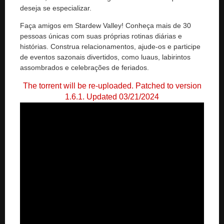
deseja se especializar.
Faça amigos em Stardew Valley! Conheça mais de 30
pessoas únicas com suas próprias rotinas diárias e
histórias. Construa relacionamentos, ajude-os e participe
de eventos sazonais divertidos, como luaus, labirintos
assombrados e celebrações de feriados.
The torrent will be re-uploaded. Patched to version
1.6.1. Updated 03/21/2024