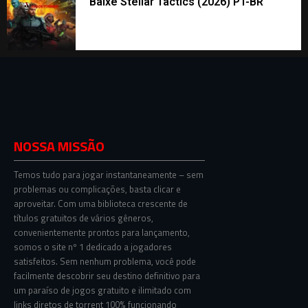
Baixe Stellar Tactics (2026) PT-BR
NOSSA MISSÃO
Temos tudo para jogar instantaneamente – sem
problemas ou complicações, basta clicar e
aproveitar. Com uma biblioteca crescente de
títulos gratuitos de vários gêneros,
convenientemente prontos para lançamento,
somos o site nº 1 dedicado a jogadores
satisfeitos. Sem nenhum problema, você pode
facilmente descobrir seu destino definitivo para
um paraíso de jogos gratuito e ilimitado com
links diretos de torrent 100% funcionando