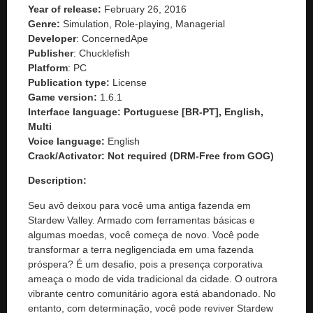
Year of release:
February 26, 2016
Genre:
Simulation, Role-playing, Managerial
Developer
: ConcernedApe
Publisher
: Chucklefish
Platform
: PC
Publication type:
License
Game version:
1.6.1
Interface language: Portuguese [BR-PT], English,
Multi
Voice language:
English
Crack/Activator:
Not required (DRM-Free from GOG)
Description:
Seu avô deixou para você uma antiga fazenda em
Stardew Valley. Armado com ferramentas básicas e
algumas moedas, você começa de novo. Você pode
transformar a terra negligenciada em uma fazenda
próspera? É um desafio, pois a presença corporativa
ameaça o modo de vida tradicional da cidade. O outrora
vibrante centro comunitário agora está abandonado. No
entanto, com determinação, você pode reviver Stardew