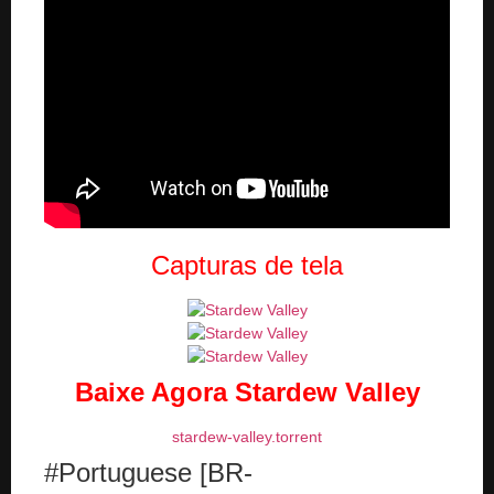
Capturas de tela
Baixe Agora Stardew Valley
stardew-valley.torrent
#Portuguese [BR-