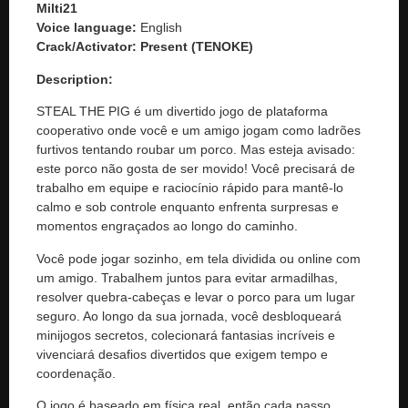
Milti21
Voice language:
English
Crack/Activator:
Present (TENOKE)
Description:
STEAL THE PIG é um divertido jogo de plataforma
cooperativo onde você e um amigo jogam como ladrões
furtivos tentando roubar um porco. Mas esteja avisado:
este porco não gosta de ser movido! Você precisará de
trabalho em equipe e raciocínio rápido para mantê-lo
calmo e sob controle enquanto enfrenta surpresas e
momentos engraçados ao longo do caminho.
Você pode jogar sozinho, em tela dividida ou online com
um amigo. Trabalhem juntos para evitar armadilhas,
resolver quebra-cabeças e levar o porco para um lugar
seguro. Ao longo da sua jornada, você desbloqueará
minijogos secretos, colecionará fantasias incríveis e
vivenciará desafios divertidos que exigem tempo e
coordenação.
O jogo é baseado em física real, então cada passo