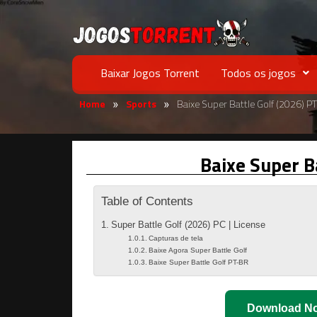
Baixar Jogos Torrent
Todos os jogos
Home
Sports
Baixe Super Battle Golf (2026) P
»
»
Baixe Super B
Table of Contents
Super Battle Golf (2026) PC | License
Capturas de tela
Baixe Agora Super Battle Golf
Baixe Super Battle Golf PT-BR
Download N