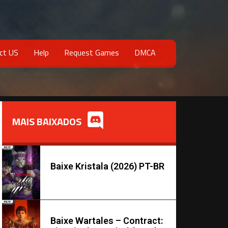
ct US
Help
Request Games
DMCA
MAIS BAIXADOS
Baixe Kristala (2026) PT-BR
Baixe Wartales – Contract: