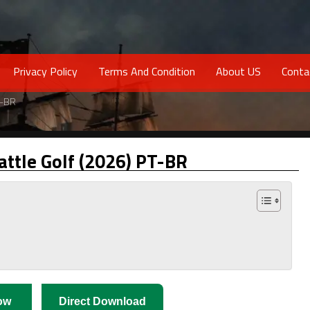
Privacy Policy
Terms And Condition
About US
Conta
T-BR
attle Golf (2026) PT-BR
ow
Direct Download