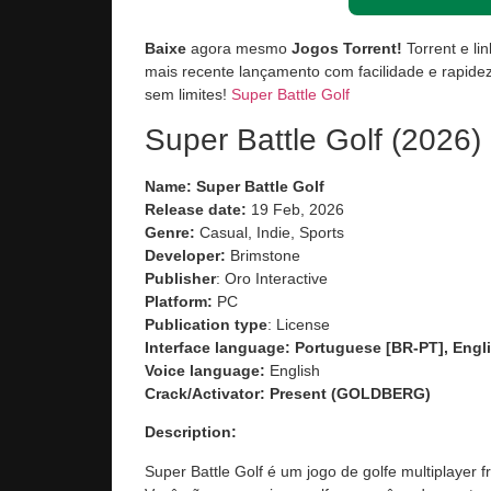
Baixe
agora mesmo
Jogos Torrent!
Torrent e li
mais recente lançamento com facilidade e rapidez
sem limites!
Super Battle Golf
Super Battle Golf (2026)
Name: Super Battle Golf
Release date:
19 Feb, 2026
Genre:
Casual, Indie, Sports
Developer:
Brimstone
Publisher
: Oro Interactive
Platform:
PC
Publication type
: License
Interface language: Portuguese [BR-PT], Engli
Voice language:
English
Crack/Activator:
Present (GOLDBERG)
Description:
Super Battle Golf é um jogo de golfe multiplayer