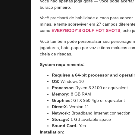
Você não apenas joga golfe — você pode acertar 
buraco primeiro.
Você precisará de habilidade e caos para vencer.
minas, e tente sobreviver em 27 campos diferente
como
EVERYBODY’S GOLF HOT SHOTS
,
este jo
Você também pode personalizar seu personagem 
jogadores, bate-papo por voz e itens malucos como
cheia de risadas.
System requirements:
Requires a 64-bit processor and operat
OS:
Windows 10
Processor:
Ryxen 3 3100 or equivalent
Memory:
8 GB RAM
Graphics:
GTX 950 4gb or equivalent
DirectX:
Version 11
Network:
Broadband Internet connection
Storage:
1 GB available space
Sound Card:
Yes
Installation: