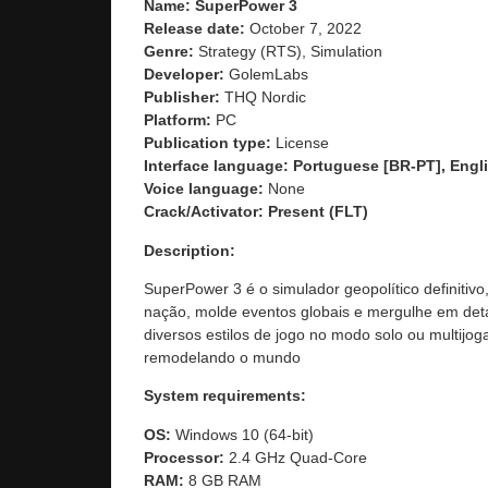
Name: SuperPower 3
Release date:
October 7, 2022
Genre:
Strategy (RTS), Simulation
Developer:
GolemLabs
Publisher:
THQ Nordic
Platform:
PC
Publication type:
License
Interface language: Portuguese [BR-PT], Engli
Voice language:
None
Crack/Activator:
Present (FLT)
Description:
SuperPower 3 é o simulador geopolítico definiti
nação, molde eventos globais e mergulhe em detal
diversos estilos de jogo no modo solo ou multijo
remodelando o mundo
System requirements:
OS:
Windows 10 (64-bit)
Processor:
2.4 GHz Quad-Core
RAM:
8 GB RAM