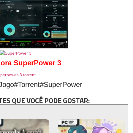
gora SuperPower 3
perpower-3.torrent
Jogo#Torrent#SuperPower
ES QUE VOCÊ PODE GOSTAR: