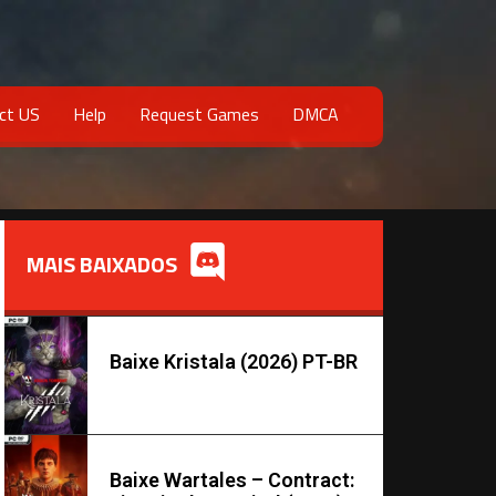
ct US
Help
Request Games
DMCA
MAIS BAIXADOS
Baixe Kristala (2026) PT-BR
Baixe Wartales – Contract: