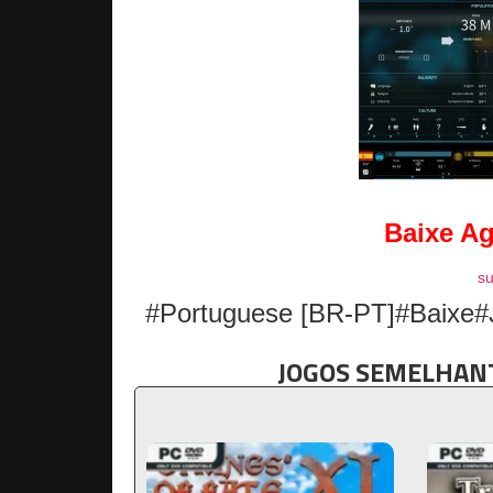
Baixe A
su
#Portuguese [BR-PT]#Baixe#
JOGOS SEMELHANT