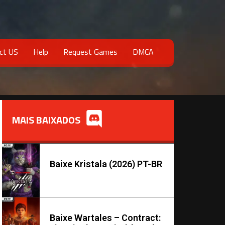
ct US
Help
Request Games
DMCA
MAIS BAIXADOS
Baixe Kristala (2026) PT-BR
Baixe Wartales – Contract: