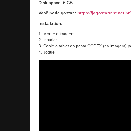
Disk space:
6 GB
Você pode gostar :
https://jogostorrent.net.br/
Installation:
1. Monte a imagem
2. Instalar
3. Copie o tablet da pasta CODEX (na imagem) pa
4. Jogue