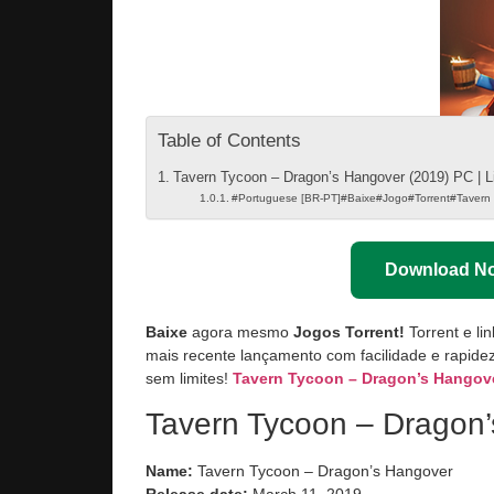
Table of Contents
Tavern Tycoon – Dragon’s Hangover (2019) PC | L
#Portuguese [BR-PT]#Baixe#Jogo#Torrent#Tavern
Download N
Baixe
agora mesmo
Jogos Torrent!
Torrent e li
mais recente lançamento com facilidade e rapidez
sem limites!
Tavern Tycoon – Dragon’s Hangov
Tavern Tycoon – Dragon’
Name:
Tavern Tycoon – Dragon’s Hangover