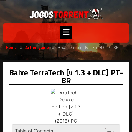
Home
Action game
Baixe TerraTech [v 1.3 + DLC] PT-BR
»
»
Baixe TerraTech [v 1.3 + DLC] PT-
BR
Table of Contents