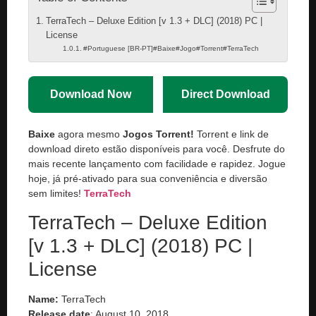
TerraTech – Deluxe Edition [v 1.3 + DLC] (2018) PC |
License
#Portuguese [BR-PT]#Baixe#Jogo#Torrent#TerraTech
Download Now
Direct Download
Baixe
agora mesmo
Jogos Torrent!
Torrent e link de
download direto estão disponíveis para você. Desfrute do
mais recente lançamento com facilidade e rapidez. Jogue
hoje, já pré-ativado para sua conveniência e diversão
sem limites!
TerraTech
TerraTech – Deluxe Edition
[v 1.3 + DLC] (2018) PC |
License
Name:
TerraTech
Release date
: August 10, 2018