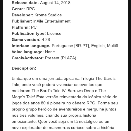
Release date:
August 14, 2018
Genre:
RPG
Developer:
Krome Studios
Publisher:
inXile Entertainment
Platform:
PC
Publication type:
License
Game version:
4.28
Interface language:
Portuguese [BR-PT], English, Multi6
Voice language:
None
Crack/Activator:
Present (PLAZA)
Description:
Embarque em uma jornada épica na Trilogia The Bard’s
Tale, onde você poderá vivenciar os eventos que
moldaram The Bard’s Tale IV: Barrows Deep e The
Mage’s Tale! Esta versão reinventada da icônica série de
jogos dos anos 80 é pioneira no gênero RPG. Forme seu
próprio grupo heróico de aventureiros e mergulhe juntos
nos três volumes, criando sua própria história
emocionante. Quer você seja um fã nostálgico ou um
novo explorador de masmorras curioso sobre a história