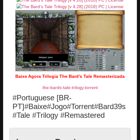
Baixe Agora Trilogia The Bard’s Tale Remasterizada
the-bards-tale-trilogy.torrent
#Portuguese [BR-
PT]#Baixe#Jogo#Torrent#Bard39s
#Tale #Trilogy #Remastered