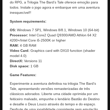
do RPG, a Trilogia The Bard’s Tale oferece emoção para
todos. Instale o jogo agora e embarque em uma aventura
inesquecível!!
System requirements:
OS:
Windows 7 SP1, Windows 8/8.1, Windows 10 (64-bit)
Processor:
Intel Core2 Quad Q9300/AMD Athlon 64 X2
4200+/Intel Core i5-2500K or higher
RAM:
4 GB RAM
Video Card:
Graphics card with DX10 function (shader
model 4.0)
DirectX:
Versions 11
Disk space:
1 GB
Game Features:
Experimente a aventura definitiva na trilogia The Bard’s
Tale, apresentando versões remasterizadas de três
clássicos adorados. Liberte uma cidade oprimida por um
feiticeiro malvado, empunhe o lendário Bastão do Destino
e desafie o Deus Louco através do tempo e do espaço.
Desfrute de uma jogabilidade consistente sem emulação,