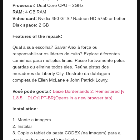
Processor:
Dual Core CPU – 2GHz
RAM:
4 GB RAM
Video card:
Nvidia 450 GTS / Radeon HD 5750 or better
Disk space:
2 GB
Features of the repack:
Qual a sua escolha? Salvar Alex à força ou
responsabilizar os líderes do culto? Explore diferentes
caminhos para múltiplos finais. Passe furtivamente pelos
guardas ou elimine todos eles. Reúna pistas dos
moradores de Liberty City. Desfrute da dublagem
completa de Ellen McLane e John Patrick Lowry.
Você pode gostar:
Baixe Borderlands 2: Remastered [v
1.8.5 + DLCs] PT-BR
(Opens in a new browser tab)
Installation:
1. Monte a imagem
2. Instalar
3. Copie o tablet da pasta CODEX (na imagem) para a
pasta onde o jogo está instalado