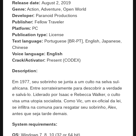
Release date:
August 2, 2019
Genre:
Action, Adventure, Open World
Developer:
Paranoid Productions
Publisher:
Fellow Traveler
Platform:
PC
Publication type:
License
Text language:
Portuguese [BR-PT], English, Japanese,
Chinese
Voice language: English
Crack/Activator:
Present (CODEX)
Description:
Em 1977, seu sobrinho se junta a um culto na selva sul-
africana. Entre sorrateiramente para descobrir a verdade
e salvá-lo. Liderado por Isaac e Rebecca Walker, o culto
visa uma utopia socialista. Como Vic, um ex-oficial da lei,
se infiltra na comuna para resgatar seu sobrinho, Alex,
antes que seja tarde demais.
System requirements:
OS:
Windows 7, 8, 10 (32 or 64 bit)