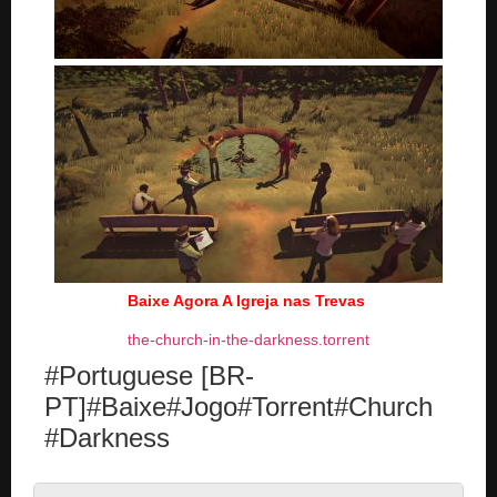
Baixe Agora A Igreja nas Trevas
the-church-in-the-darkness.torrent
#Portuguese [BR-
PT]#Baixe#Jogo#Torrent#Church
#Darkness