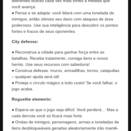
diferentes ficarão cada vez mais fortes à medida que
você avança.
● Pense e se adapte: você lidará com uma tonelada de
inimigos, então otimize seu dano com ataques de área
poderosos. Use sua inteligência para descobrir os pontos
fortes e fracos de seus oponentes.
City defense:
● Reconstrua a cidade para ganhar força entre as
batalhas. Receba tratamento, consiga itens e novos
heróis. Use seus recursos com sabedoria!
● Construa defesas: muros, armadilhas, torres, catapultas
– qualquer ajuda será útil.
● Proteja o círculo mágico a todo custo! Se você falhar, o
jogo acaba.
Roguelite elements:
● Espera-se que o jogo seja difícil. Você perderá… Mas a
cada derrota você só ficará mais forte.
● Ondas de inimigos, personagens, armas e toneladas de
itens desbloqueáveis ​​geradas aleatoriamente irão mantê-