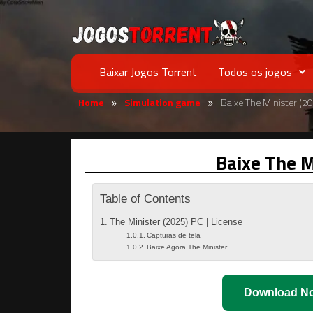
Baixar Jogos Torrent
Todos os jogos
Home
Simulation game
Baixe The Minister (2
»
»
Baixe The M
Table of Contents
The Minister (2025) PC | License
Capturas de tela
Baixe Agora The Minister
Download N