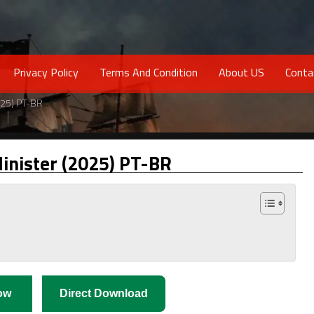
Privacy Policy
Terms And Condition
About US
Conta
025) PT-BR
inister (2025) PT-BR
ow
Direct Download