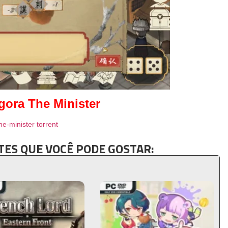
gora The Minister
he-minister torrent
ES QUE VOCÊ PODE GOSTAR: