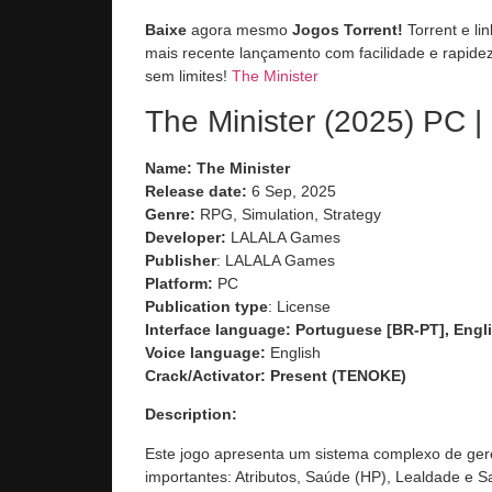
Baixe
agora mesmo
Jogos Torrent!
Torrent e li
mais recente lançamento com facilidade e rapidez
sem limites!
The Minister
The Minister (2025) PC |
Name: The Minister
Release date:
6 Sep, 2025
Genre:
RPG, Simulation, Strategy
Developer:
LALALA Games
Publisher
: LALALA Games
Platform:
PC
Publication type
: License
Interface language: Portuguese [BR-PT], Engli
Voice language:
English
Crack/Activator:
Present (TENOKE)
Description:
Este jogo apresenta um sistema complexo de ge
importantes: Atributos, Saúde (HP), Lealdade e 