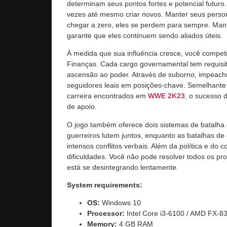
determinam seus pontos fortes e potencial futuro.
vezes até mesmo criar novos. Manter seus person
chegar a zero, eles se perdem para sempre. Mant
garante que eles continuem sendo aliados úteis.
À medida que sua influência cresce, você competi
Finanças. Cada cargo governamental tem requisit
ascensão ao poder. Através de suborno, impeach
seguidores leais em posições-chave. Semelhante
carreira encontrados em
WWE 2K23
,
o sucesso d
de apoio.
O jogo também oferece dois sistemas de batalha d
guerreiros lutem juntos, enquanto as batalhas d
intensos conflitos verbais. Além da política e do
dificuldades. Você não pode resolver todos os 
está se desintegrando lentamente.
System requirements:
OS:
Windows 10
Processor:
Intel Core i3-6100 / AMD FX-8
Memory:
4 GB RAM