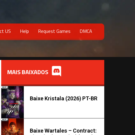
ct US
Help
Request Games
DMCA
MAIS BAIXADOS
Baixe Kristala (2026) PT-BR
Baixe Wartales – Contract: