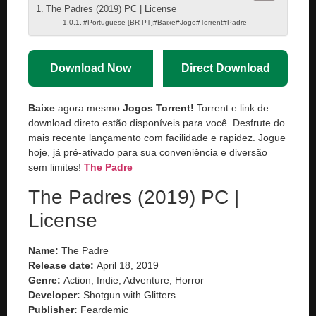
The Padres (2019) PC | License
#Portuguese [BR-PT]#Baixe#Jogo#Torrent#Padre
Download Now
Direct Download
Baixe
agora mesmo
Jogos Torrent!
Torrent e link de
download direto estão disponíveis para você. Desfrute do
mais recente lançamento com facilidade e rapidez. Jogue
hoje, já pré-ativado para sua conveniência e diversão
sem limites!
The Padre
The Padres (2019) PC |
License
Name:
The Padre
Release date:
April 18, 2019
Genre:
Action, Indie, Adventure, Horror
Developer:
Shotgun with Glitters
Publisher:
Feardemic