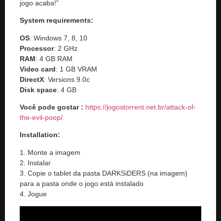
jogo acaba!”
System requirements:
OS
: Windows 7, 8, 10
Processor
: 2 GHz
RAM
: 4 GB RAM
Video card
: 1 GB VRAM
DirectX
: Versions 9.0c
Disk space
: 4 GB
Você pode gostar
:
https://jogostorrent.net.br/
attack-of-
the-evil-poop
/
‎
Installation:
1. Monte a imagem
2. Instalar
3. Copie o tablet da pasta DARKSiDERS (na imagem)
para a pasta onde o jogo está instalado
4. Jogue