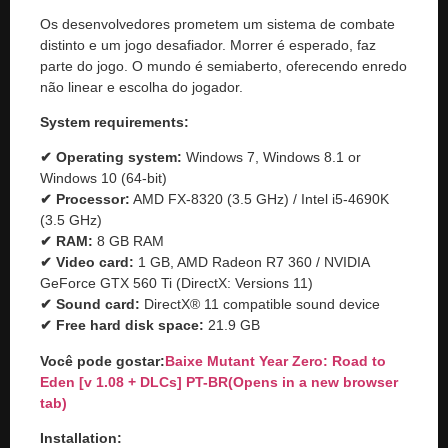
Os desenvolvedores prometem um sistema de combate
distinto e um jogo desafiador. Morrer é esperado, faz
parte do jogo. O mundo é semiaberto, oferecendo enredo
não linear e escolha do jogador.
System requirements:
✔ Operating system:
Windows 7, Windows 8.1 or
Windows 10 (64-bit)
✔ Processor:
AMD FX-8320 (3.5 GHz) / Intel i5-4690K
(3.5 GHz)
✔ RAM:
8 GB RAM
✔ Video card:
1 GB, AMD Radeon R7 360 / NVIDIA
GeForce GTX 560 Ti (DirectX: Versions 11)
✔ Sound card:
DirectX® 11 compatible sound device
✔ Free hard disk space:
21.9 GB
Você pode gostar:
Baixe Mutant Year Zero: Road to
Eden [v 1.08 + DLCs] PT-BR
(Opens in a new browser
tab)
Installation: