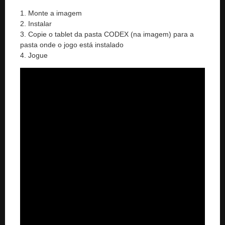
1. Monte a imagem
2. Instalar
3. Copie o tablet da pasta CODEX (na imagem) para a
pasta onde o jogo está instalado
4. Jogue