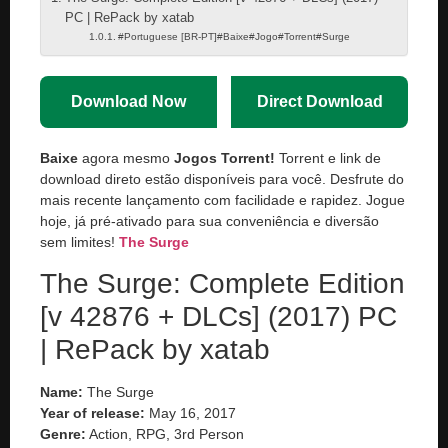
PC | RePack by xatab
#Portuguese [BR-PT]#Baixe#Jogo#Torrent#Surge
Download Now
Direct Download
Baixe
agora mesmo
Jogos Torrent!
Torrent e link de
download direto estão disponíveis para você. Desfrute do
mais recente lançamento com facilidade e rapidez. Jogue
hoje, já pré-ativado para sua conveniência e diversão
sem limites!
The Surge
The Surge: Complete Edition
[v 42876 + DLCs] (2017) PC
| RePack by xatab
Name:
The Surge
Year of release:
May 16, 2017
Genre:
Action, RPG, 3rd Person