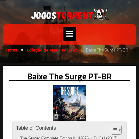
Home
Coleção de Jogos Torrent
Baixe The Surge PT-BR
»
»
Baixe The Surge PT-BR
Table of Contents
The Surge: Complete Edition [v 42876 + DLCs] (2017)