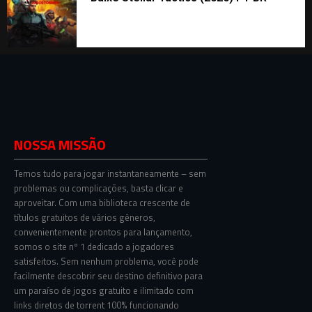
NOSSA MISSÃO
Temos tudo para jogar instantaneamente – sem
problemas ou complicações, basta clicar e
aproveitar. Com uma biblioteca crescente de
títulos gratuitos de vários gêneros,
convenientemente prontos para lançamento,
somos o site nº 1 dedicado a jogadores
satisfeitos. Sem nenhum problema, você pode
facilmente descobrir seu destino definitivo para
um paraíso de jogos gratuito e ilimitado com
links diretos de torrent 100% funcionando