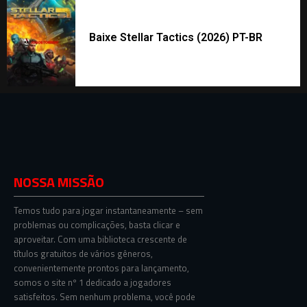
Baixe Stellar Tactics (2026) PT-BR
NOSSA MISSÃO
Temos tudo para jogar instantaneamente – sem
problemas ou complicações, basta clicar e
aproveitar. Com uma biblioteca crescente de
títulos gratuitos de vários gêneros,
convenientemente prontos para lançamento,
somos o site nº 1 dedicado a jogadores
satisfeitos. Sem nenhum problema, você pode