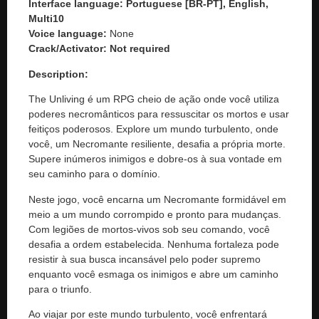
Interface language: Portuguese [BR-PT], English,
Multi10
Voice language:
None
Crack/Activator:
Not required
Description:
The Unliving é um RPG cheio de ação onde você utiliza
poderes necromânticos para ressuscitar os mortos e usar
feitiços poderosos. Explore um mundo turbulento, onde
você, um Necromante resiliente, desafia a própria morte.
Supere inúmeros inimigos e dobre-os à sua vontade em
seu caminho para o domínio.
Neste jogo, você encarna um Necromante formidável em
meio a um mundo corrompido e pronto para mudanças.
Com legiões de mortos-vivos sob seu comando, você
desafia a ordem estabelecida. Nenhuma fortaleza pode
resistir à sua busca incansável pelo poder supremo
enquanto você esmaga os inimigos e abre um caminho
para o triunfo.
Ao viajar por este mundo turbulento, você enfrentará