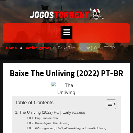
Home
Action game
Baixe The Unliving (2022) PT-BR
»
»
Baixe The Unliving (2022) PT-BR
Table of Contents
The Unliving (2022) PC | Early Access
Capturas de tela
Baixe Agora The Unliving
#Portuguese [BR-PT]#Baixe#Jogo#Torrent#Unliving