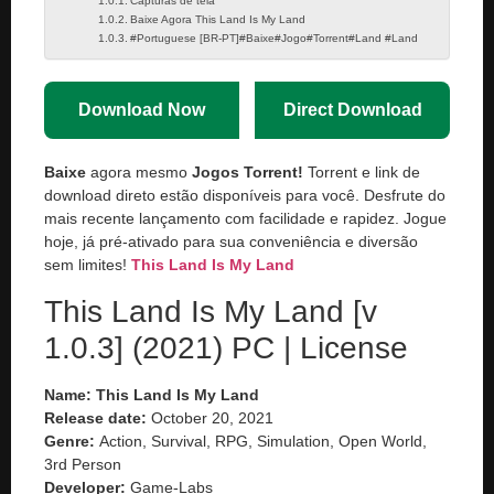
Capturas de tela
Baixe Agora This Land Is My Land
#Portuguese [BR-PT]#Baixe#Jogo#Torrent#Land #Land
Download Now
Direct Download
Baixe
agora mesmo
Jogos Torrent!
Torrent e link de
download direto estão disponíveis para você. Desfrute do
mais recente lançamento com facilidade e rapidez. Jogue
hoje, já pré-ativado para sua conveniência e diversão
sem limites!
This Land Is My Land
This Land Is My Land [v
1.0.3] (2021) PC | License
Name: This Land Is My Land
Release date:
October 20, 2021
Genre:
Action, Survival, RPG, Simulation, Open World,
3rd Person
Developer:
Game-Labs