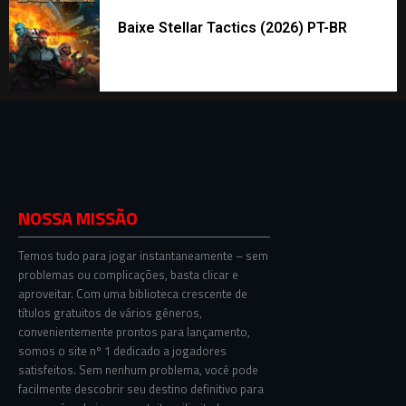
Baixe Stellar Tactics (2026) PT-BR
NOSSA MISSÃO
Temos tudo para jogar instantaneamente – sem
problemas ou complicações, basta clicar e
aproveitar. Com uma biblioteca crescente de
títulos gratuitos de vários gêneros,
convenientemente prontos para lançamento,
somos o site nº 1 dedicado a jogadores
satisfeitos. Sem nenhum problema, você pode
facilmente descobrir seu destino definitivo para