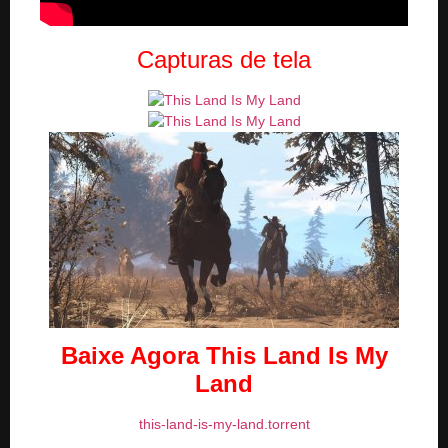
Capturas de tela
Baixe Agora This Land Is My
Land
this-land-is-my-land.torrent