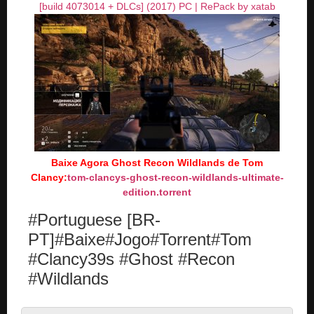
Baixe Agora Ghost Recon Wildlands de Tom
Clancy:
tom-clancys-ghost-recon-wildlands-ultimate-
edition.torrent
#Portuguese [BR-
PT]#Baixe#Jogo#Torrent#Tom
#Clancy39s #Ghost #Recon
#Wildlands