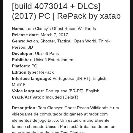
[build 4073014 + DLCs]
(2017) PC | RePack by xatab
Name:
Tom Clancy’s Ghost Recon Wildlands
Release date:
March 7, 2017
Genre:
Action, Shooter, Tactical, Open World, Third-
Person, 3D
Developer:
Ubisoft Paris
Publisher:
Ubisoft Entertainment
Platform:
PC
Edition type:
RePack
Interface language:
Portuguese [BR-PT], English,
Multi15
Voice language:
Portuguese [BR-PT], English
Crack/Activator:
Included (DeltaT)
Description:
Tom Clancys: Ghost Recon Wildlands é um
videogame de computador do gênero atirador com
elementos de jogo tático. Um estúdio mundialmente
famoso chamado Ubisoft Paris está trabalhando em um
novo jogo de tiro da linha Tom Clancys.