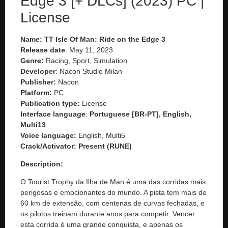
Edge 3 [+ DLCs] (2023) PC |
License
Name:
TT Isle Of Man: Ride on the Edge 3
Release date
: May 11, 2023
Genre:
Racing, Sport, Simulation
Developer
: Nacon Studio Milan
Publisher:
Nacon
Platform:
PC
Publication type:
License
Interface language
:
Portuguese [BR-PT], English,
Multi13
Voice language:
English, Multi5
Crack/Activator:
Present (RUNE)
Description:
O Tourist Trophy da Ilha de Man é uma das corridas mais
perigosas e emocionantes do mundo. A pista tem mais de
60 km de extensão, com centenas de curvas fechadas, e
os pilotos treinam durante anos para competir. Vencer
esta corrida é uma grande conquista, e apenas os