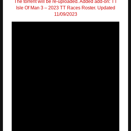
The torrent will be re-uploaded. Added add-on: TT
Isle Of Man 3 – 2023 TT Races Roster. Updated
11/09/2023