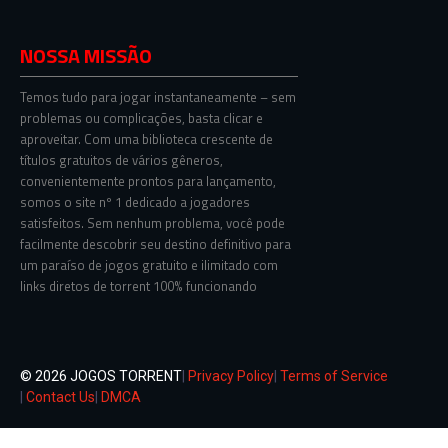
NOSSA MISSÃO
Temos tudo para jogar instantaneamente – sem
problemas ou complicações, basta clicar e
aproveitar. Com uma biblioteca crescente de
títulos gratuitos de vários gêneros,
convenientemente prontos para lançamento,
somos o site nº 1 dedicado a jogadores
satisfeitos. Sem nenhum problema, você pode
facilmente descobrir seu destino definitivo para
um paraíso de jogos gratuito e ilimitado com
links diretos de torrent 100% funcionando
© 2026 JOGOS TORRENT
|
Privacy Policy
|
Terms of Service
|
Contact Us
|
DMCA