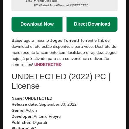
#Portuguese [BR-
PT]#Baixe#Jogo#Torrent#UNDETECTED
Download Now
Direct Download
Baixe
agora mesmo
Jogos Torrent!
Torrent e link de
download direto estão disponíveis para você. Desfrute do
mais recente lançamento com facilidade e rapidez. Jogue
hoje, já pré-ativado para sua conveniência e diversão
sem limites!
UNDETECTED
UNDETECTED (2022) PC |
License
Name: UNDETECTED
Release date
: September 30, 2022
Genre:
Action
Developer:
Antonio Freyre
Publisher:
Digerati
Platform:
PC