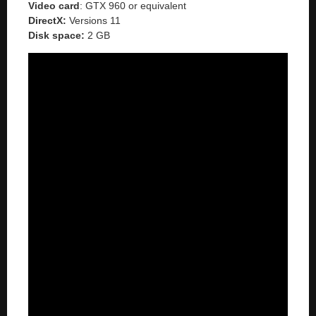
Video card
: GTX 960 or equivalent
DirectX:
Versions 11
Disk space:
2 GB