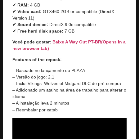
✔ RAM:
4 GB
✔ Video card:
GTX460 2GB or compatible (DirectX:
Version 11)
✔ Sound device:
DirectX 9.0c compatible
✔ Free hard disk space:
7 GB
Você pode gostar:
Baixe A Way Out PT-BR
(Opens in a
new browser tab)
Features of the repack:
– Baseado no lançamento do PLAZA
– Versão do jogo: 2.1
– Inclui Vikings: Wolves of Midgard DLC de pré-compra
– Adicionado um atalho na área de trabalho para alterar o
idioma
– A instalação leva 2 minutos
– Reembalar por xatab