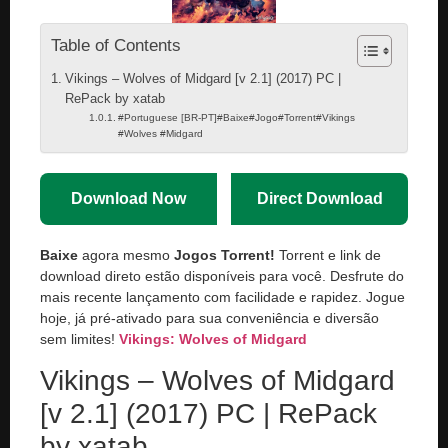
Table of Contents
Vikings – Wolves of Midgard [v 2.1] (2017) PC |
RePack by xatab
#Portuguese [BR-PT]#Baixe#Jogo#Torrent#Vikings
#Wolves #Midgard
Download Now
Direct Download
Baixe
agora mesmo
Jogos Torrent!
Torrent e link de
download direto estão disponíveis para você. Desfrute do
mais recente lançamento com facilidade e rapidez. Jogue
hoje, já pré-ativado para sua conveniência e diversão
sem limites!
Vikings: Wolves of Midgard
Vikings – Wolves of Midgard
[v 2.1] (2017) PC | RePack
by xatab