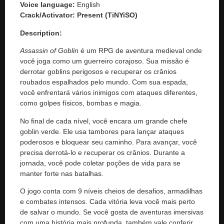
Voice language:
English
Crack/Activator:
Present (TiNYiSO)
Description:
Assassin of Goblin
é um RPG de aventura medieval onde
você joga como um guerreiro corajoso. Sua missão é
derrotar goblins perigosos e recuperar os crânios
roubados espalhados pelo mundo. Com sua espada,
você enfrentará vários inimigos com ataques diferentes,
como golpes físicos, bombas e magia.
No final de cada nível, você encara um grande chefe
goblin verde. Ele usa tambores para lançar ataques
poderosos e bloquear seu caminho. Para avançar, você
precisa derrotá-lo e recuperar os crânios. Durante a
jornada, você pode coletar poções de vida para se
manter forte nas batalhas.
O jogo conta com 9 níveis cheios de desafios, armadilhas
e combates intensos. Cada vitória leva você mais perto
de salvar o mundo. Se você gosta de aventuras imersivas
com uma história mais profunda, também vale conferir