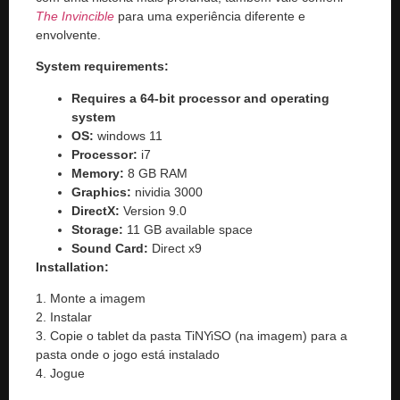
The Invincible
para uma experiência diferente e
envolvente.
System requirements:
Requires a 64-bit processor and operating
system
OS:
windows 11
Processor:
i7
Memory:
8 GB RAM
Graphics:
nividia 3000
DirectX:
Version 9.0
Storage:
11 GB available space
Sound Card:
Direct x9
Installation:
1. Monte a imagem
2. Instalar
3. Copie o tablet da pasta TiNYiSO (na imagem) para a
pasta onde o jogo está instalado
4. Jogue