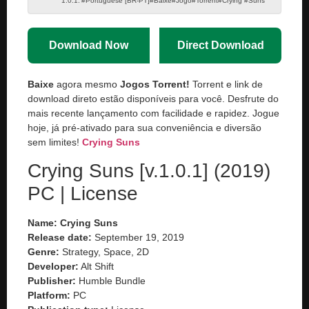
#Portuguese [BR-PT]#Baixe#Jogo#Torrent#Crying #Suns
Download Now
Direct Download
Baixe
agora mesmo
Jogos Torrent!
Torrent e link de
download direto estão disponíveis para você. Desfrute do
mais recente lançamento com facilidade e rapidez. Jogue
hoje, já pré-ativado para sua conveniência e diversão
sem limites!
Crying Suns
Crying Suns [v.1.0.1] (2019)
PC | License
Name:
Crying Suns
Release date:
September 19, 2019
Genre:
Strategy, Space, 2D
Developer:
Alt Shift
Publisher:
Humble Bundle
Platform:
PC