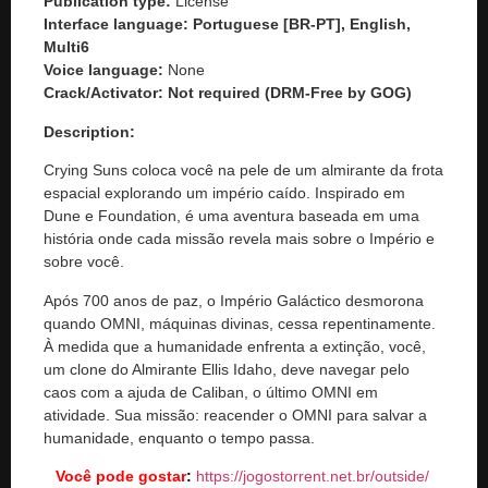
Publication type:
License
Interface language:
Portuguese [BR-PT], English,
Multi6
Voice language:
None
Crack/Activator:
Not required (DRM-Free by GOG)
Description:
Crying Suns coloca você na pele de um almirante da frota
espacial explorando um império caído. Inspirado em
Dune e Foundation, é uma aventura baseada em uma
história onde cada missão revela mais sobre o Império e
sobre você.
Após 700 anos de paz, o Império Galáctico desmorona
quando OMNI, máquinas divinas, cessa repentinamente.
À medida que a humanidade enfrenta a extinção, você,
um clone do Almirante Ellis Idaho, deve navegar pelo
caos com a ajuda de Caliban, o último OMNI em
atividade. Sua missão: reacender o OMNI para salvar a
humanidade, enquanto o tempo passa.
Você pode gostar
:
https://jogostorrent.net.br/
outside
/
‎