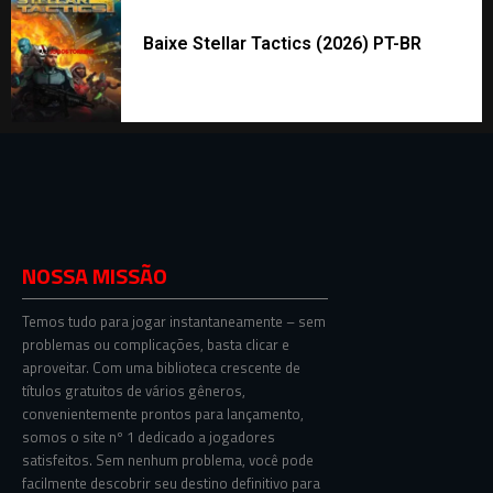
Baixe Stellar Tactics (2026) PT-BR
NOSSA MISSÃO
Temos tudo para jogar instantaneamente – sem
problemas ou complicações, basta clicar e
aproveitar. Com uma biblioteca crescente de
títulos gratuitos de vários gêneros,
convenientemente prontos para lançamento,
somos o site nº 1 dedicado a jogadores
satisfeitos. Sem nenhum problema, você pode
facilmente descobrir seu destino definitivo para