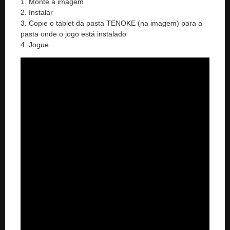
1. Monte a imagem
2. Instalar
3. Copie o tablet da pasta TENOKE (na imagem) para a
pasta onde o jogo está instalado
4. Jogue