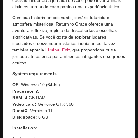
decisão influencia a jornada de Adi e pode levar a finais
distintos, tornando cada partida uma experiência única.
Com sua história emocionante, cenário futurista e
atmosfera misteriosa, Return to Grace oferece uma
aventura reflexiva, repleta de descobertas e escolhas
significativas. Se você gosta de explorar lugares
inusitados e desvendar mistérios inquietantes, talvez
também aprecie
Liminal Exit
,
que proporciona outra
jornada atmosférica por ambientes intrigantes e segredos
ocultos.
System requirements:
OS
: Windows 10 (64-bit)
Processor
: i5
RAM:
4 GB RAM
Video card:
GeForce GTX 960
DirectX:
Versions 11
Disk space:
6 GB
Installation: