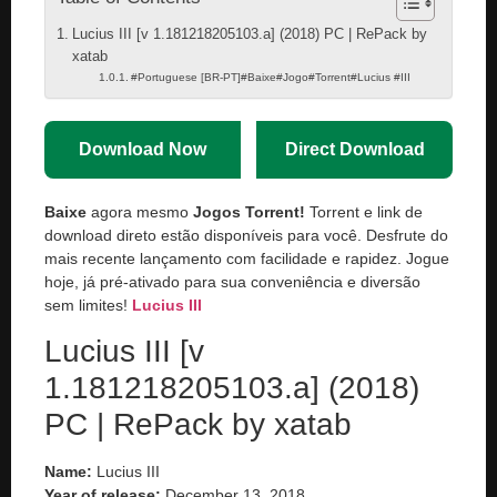
Lucius III [v 1.181218205103.a] (2018) PC | RePack by
xatab
#Portuguese [BR-PT]#Baixe#Jogo#Torrent#Lucius #III
Download Now
Direct Download
Baixe
agora mesmo
Jogos Torrent!
Torrent e link de
download direto estão disponíveis para você. Desfrute do
mais recente lançamento com facilidade e rapidez. Jogue
hoje, já pré-ativado para sua conveniência e diversão
sem limites!
Lucius III
Lucius III [v
1.181218205103.a] (2018)
PC | RePack by xatab
Name:
Lucius III
Year of release:
December 13, 2018