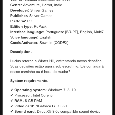
Genre:
Adventure, Horror, Indie
Developer:
Shiver Games
Publisher:
Shiver Games
Platform:
PC
Edition type:
RePack
Interface language:
Portuguese [BR-PT], English, Multi7
Voice language:
English
Crack/Activator:
Sewn in (CODEX)
Description:
Lucius retorna a Winter Hill, enfrentando novos desafios.
Suas decisões estão agora sob escrutínio. Ele continuará
nesse caminho ou é hora de mudar?
System requirements:
✔ Operating system:
Windows 7, 8, 10
✔ Processor: Intel Core i5
✔ RAM:
8 GB RAM
✔ V
ideo card:
NGeforce GTX 660
✔ Sound card:
DirectX® 9.0c compatible sound device