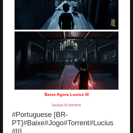
Baixe Agora Lucius III
lucius-iii.torrent
#Portuguese [BR-
PT]#Baixe#Jogo#Torrent#Lucius
#III