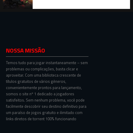
NOSSA MISSÃO
Temos tudo para jogar instantaneamente – sem
problemas ou complicações, basta clicar e
aproveitar. Com uma biblioteca crescente de
títulos gratuitos de vários gêneros,
convenientemente prontos para lançamento,
somos o site nº 1 dedicado a jogadores
satisfeitos. Sem nenhum problema, você pode
facilmente descobrir seu destino definitivo para
um paraíso de jogos gratuito e ilimitado com
links diretos de torrent 100% funcionando