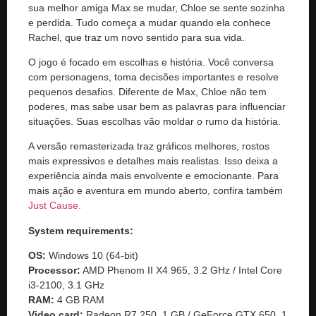
sua melhor amiga Max se mudar, Chloe se sente sozinha
e perdida. Tudo começa a mudar quando ela conhece
Rachel, que traz um novo sentido para sua vida.
O jogo é focado em escolhas e história. Você conversa
com personagens, toma decisões importantes e resolve
pequenos desafios. Diferente de Max, Chloe não tem
poderes, mas sabe usar bem as palavras para influenciar
situações. Suas escolhas vão moldar o rumo da história.
A versão remasterizada traz gráficos melhores, rostos
mais expressivos e detalhes mais realistas. Isso deixa a
experiência ainda mais envolvente e emocionante. Para
mais ação e aventura em mundo aberto, confira também
Just Cause.
System requirements:
OS:
Windows 10 (64-bit)
Processor:
AMD Phenom II X4 965, 3.2 GHz / Intel Core
i3-2100, 3.1 GHz
RAM:
4 GB RAM
Video card:
Radeon R7 250, 1 GB / GeForce GTX 650, 1