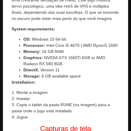
uma crescente sensação de medo. Este jogo mistura
terror psicológico, uma vibe retrô de VHS e múltiplos
finais, dependendo das suas escolhas. O que se esconde
no escuro pode estar mais perto do que você imagina.
System requirements:
OS:
Windows 10 64-bit
Processor:
Intel Core i5-4670 | AMD Ryzen5 1600
Memory:
16 GB RAM
Graphics:
NVIDIA GTX 1660Ti 6GB or AMD
Radeon RX 580 8GB
DirectX:
Version 11
Storage:
6 GB available space
Installation:
1. Monte a imagem
2. Instalar
3. Copie o tablet da pasta RUNE (na imagem) para a
pasta onde o jogo está instalado
4. Jogue
Capturas de tela