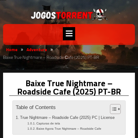
Home
Adventure
»
»
Baixe True Nightmare – Roadside Сafe (2025) PT-BR
Baixe True Nightmare –
Roadside Сafe (2025) PT-BR
Table of Contents
True Nightmare – Roadside Сafe (2025) PC | License
Capturas de tela
Baixe Agora True Nightmare – Roadside Сafe