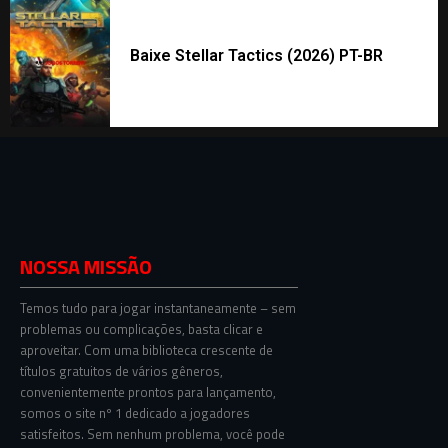
Baixe Stellar Tactics (2026) PT-BR
NOSSA MISSÃO
Temos tudo para jogar instantaneamente – sem
problemas ou complicações, basta clicar e
aproveitar. Com uma biblioteca crescente de
títulos gratuitos de vários gêneros,
convenientemente prontos para lançamento,
somos o site nº 1 dedicado a jogadores
satisfeitos. Sem nenhum problema, você pode